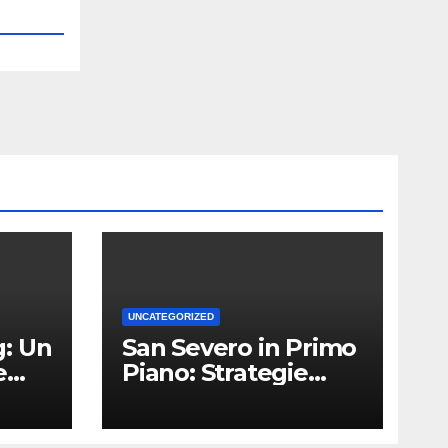
UNCATEGORIZED
: Un
San Severo in Primo
e
Piano: Strategie
Vincenti per le
Attività Locali nei
Media del Territorio