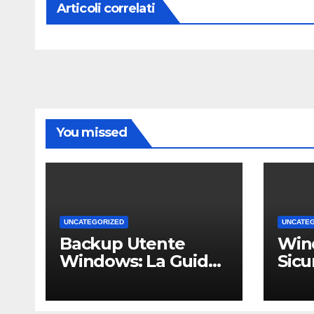
Articoli correlati
You missed
UNCATEGORIZED
UNCATE
Backup Utente
Win
Windows: La Guida
Sicu
Definitiva per Non
Un 
Perdere i Tuoi Dati
Comp
sul PC di Casa o
PMI 