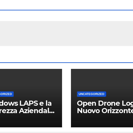
GORIZED
UNCATEGORIZED
dows LAPS e la
Open Drone Log
rezza Aziendale:
Nuovo Orizzont
Vantaggio
per Piloti e
etitivo per le
Professionisti
Locali