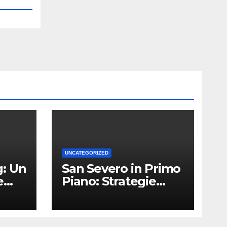
UNCATEGORIZED
: Un
San Severo in Primo
e
Piano: Strategie
Vincenti per le
Attività Locali nei
Media del Territorio