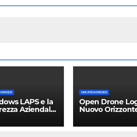
GORIZED
UNCATEGORIZED
dows LAPS e la
Open Drone Log
rezza Aziendale:
Nuovo Orizzont
Vantaggio
per Piloti e
etitivo per le
Professionisti
Locali