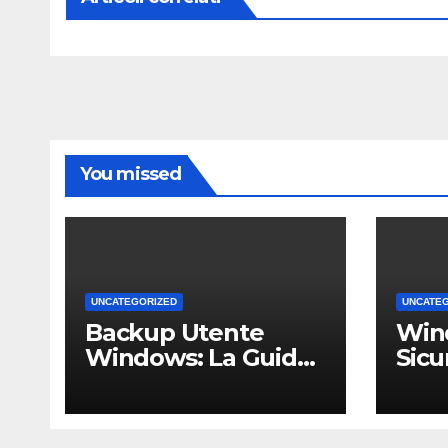
You missed
UNCATEGORIZED
UNCATE
Backup Utente
Win
Windows: La Guida
Sicu
Definitiva per Non
Un 
Perdere i Tuoi Dati
Comp
sul PC di Casa o
PMI 