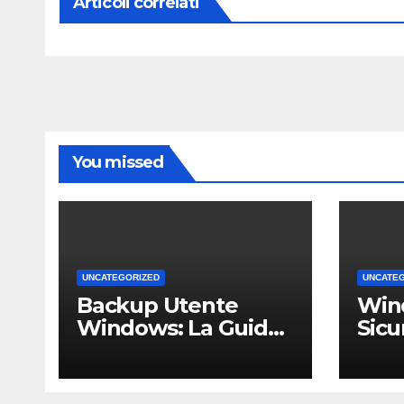
Articoli correlati
You missed
UNCATEGORIZED
UNCATE
Backup Utente
Win
Windows: La Guida
Sicu
Definitiva per Non
Un 
Perdere i Tuoi Dati
Comp
sul PC di Casa o
PMI 