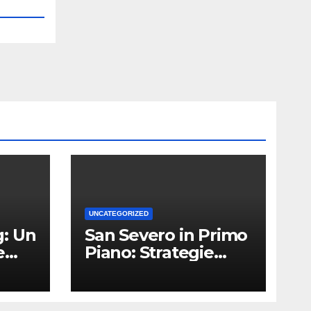
UNCATEGORIZED
: Un
San Severo in Primo
e
Piano: Strategie
Vincenti per le
Attività Locali nei
Media del Territorio