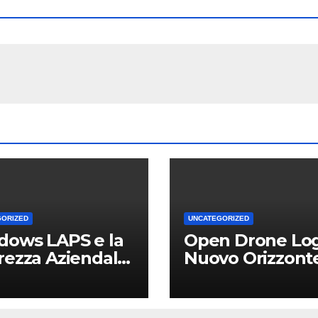
GORIZED
UNCATEGORIZED
dows LAPS e la
Open Drone Log
rezza Aziendale:
Nuovo Orizzont
Vantaggio
per Piloti e
etitivo per le
Professionisti
Locali