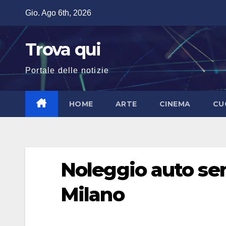
Salta
Gio. Ago 6th, 2026
al
contenuto
Trova qui
Portale delle notizie
HOME
ARTE
CINEMA
CU
Noleggio auto sen
Milano