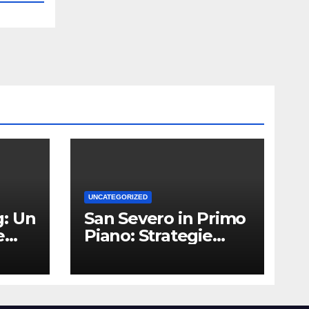
UNCATEGORIZED
: Un
San Severo in Primo
e
Piano: Strategie
Vincenti per le
Attività Locali nei
Media del Territorio