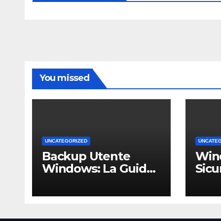
You missed
UNCATEGORIZED
UNCATE
Backup Utente
Win
Windows: La Guida
Sicu
Definitiva per Non
Un 
Perdere i Tuoi Dati
Comp
sul PC di Casa o
PMI 
dell’Ufficio