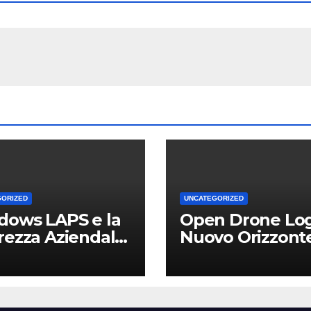
GORIZED
UNCATEGORIZED
dows LAPS e la
Open Drone Log
rezza Aziendale:
Nuovo Orizzont
Vantaggio
per Piloti e
etitivo per le
Professionisti
Locali