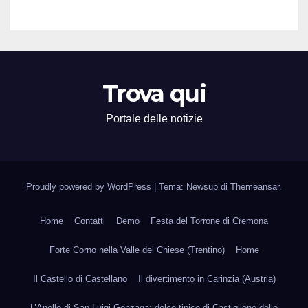
Trova qui
Portale delle notizie
Proudly powered by WordPress
|
Tema: Newsup di
Themeansar
.
Home
Contatti
Demo
Festa del Torrone di Cremona
Forte Corno nella Valle del Chiese (Trentino)
Home
Il Castello di Castellano
Il divertimento in Carinzia (Austria)
L’Anello di San Luigi Gonzaga: dolce tipico di Castiglione delle