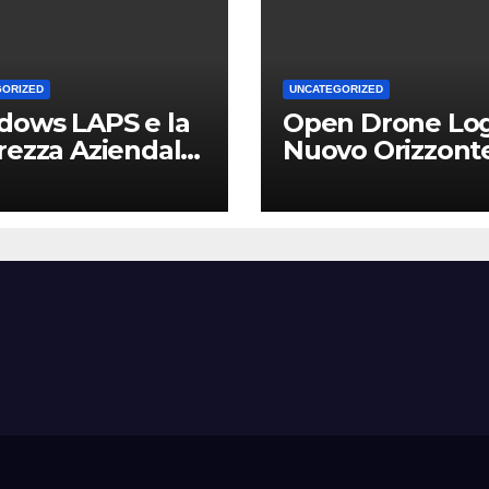
GORIZED
UNCATEGORIZED
dows LAPS e la
Open Drone Log
rezza Aziendale:
Nuovo Orizzont
Vantaggio
per Piloti e
etitivo per le
Professionisti
Locali