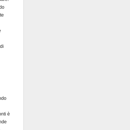
ldo
te
è
di
ndo
onti è
ande
e