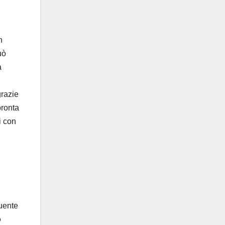
n
uò
a
grazie
pronta
i con
ruente
o