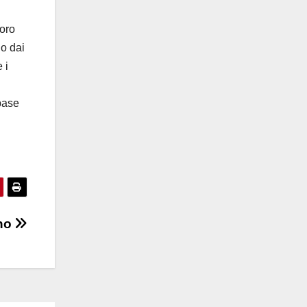
voro
do dai
 i
 base
ano