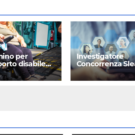
ino per
Investigatore
porto disabile
Concorrenza Sle
a
Milano