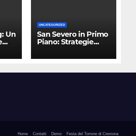
UNCATEGORIZED
: Un
San Severo in Primo
e
Piano: Strategie
Vincenti per le
Attività Locali nei
Media del Territorio
Home
Contatti
Demo
Festa del Torrone di Cremona