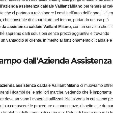
l’
azienda assistenza caldaie Vaillant Milano
per tenere al ca
e che ci portano a revisionare i costi nell’arco dell’anno. Il clien
a, che consente di risparmiare nel tempo, portando un uso più
nda assistenza caldaie Vaillant Milano
, con un servizio che ti 
rché sapremo darti soluzioni senza prezzi aggiuntivi e trovando
un vantaggio al cliente, in merito al funzionamento di caldaie e 
campo dall’Azienda Assistenza
azienda assistenza caldaie Vaillant Milano
ci muoviamo offre
 utenti i ricambi delle migliori marche, vedendo che è importante
e dove arrivano i materiali utilizzati. Nella zona in cui siamo pr
iuto a conoscere le procedure e conoscenze, rispetto alle dom
 clientela e delle regole di comparto. L’idea di lavoro riguarda l