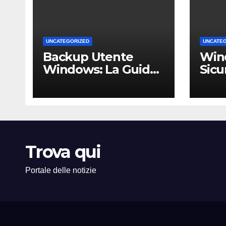
UNCATEGORIZED
UNCATE
Backup Utente
Win
Windows: La Guida
Sicu
Definitiva per Non
Un 
Perdere i Tuoi Dati
Comp
sul PC di Casa o
PMI 
dell’Ufficio
Trova qui
Portale delle notizie