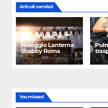
Articoli correlati
Noleggio Lanterna
Pulm
Shabby Roma
tras
Rom
You missed