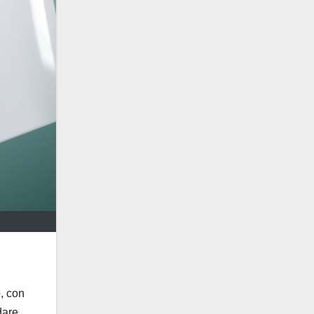
o, con
dare.