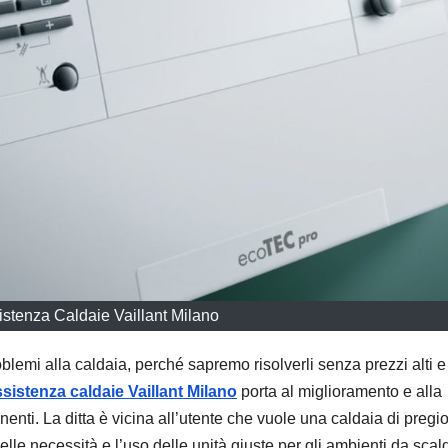
stenza Caldaie Vaillant Milano
blemi alla caldaia, perché sapremo risolverli senza prezzi alti e
sistenza caldaie Vaillant Milano
porta al miglioramento e alla
enti. La ditta è vicina all’utente che vuole una caldaia di pregi
delle necessità e l’uso delle unità giuste per gli ambienti da scal