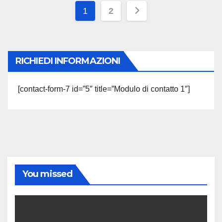
Paginazione
1
2
degli
articoli
RICHIEDI INFORMAZIONI
[contact-form-7 id=”5″ title=”Modulo di contatto 1″]
You missed