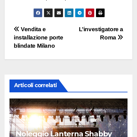
Navigazione
Vendita e
L’investigatore a
installazione porte
Roma
articoli
blindate Milano
Articoli correlati
Noleggio Lanterna Shabby