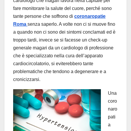
cardiologo che magari lavora nella capitale per
fare monitorare la salute del cuore, perché sono
tante persone che soffrono di
coronaropatie
Roma
senza saperlo. A volte non ci si muove fino
a quando non ci sono dei sintomi conclamati ed è
troppo tardi, invece se si facesse un check-up
generale magari da un cardiologo di professione
che è specializzato nella cura dell’apparato
cardiocircolatorio, si eviterebbero tante
problematiche che tendono a degenerare e a
cronicizzarsi.
Una
coro
naro
pati
a