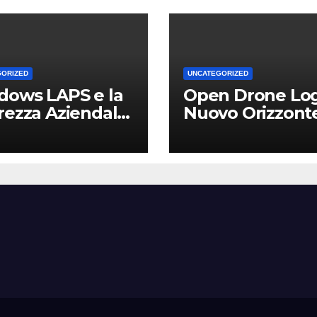
GORIZED
UNCATEGORIZED
dows LAPS e la
Open Drone Log
rezza Aziendale:
Nuovo Orizzont
Vantaggio
per Piloti e
etitivo per le
Professionisti
Locali