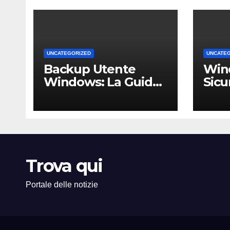
UNCATEGORIZED
UNCATE
Backup Utente
Win
Windows: La Guida
Sicu
Definitiva per Non
Un 
Perdere i Tuoi Dati
Comp
sul PC di Casa o
PMI 
dell’Ufficio
Trova qui
Portale delle notizie