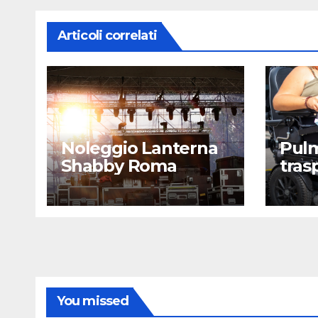
Articoli correlati
Noleggio Lanterna
Pulm
Shabby Roma
tras
Rom
You missed