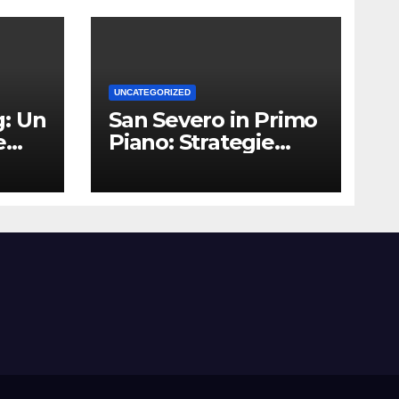
UNCATEGORIZED
: Un
San Severo in Primo
e
Piano: Strategie
Vincenti per le
Attività Locali nei
Media del Territorio