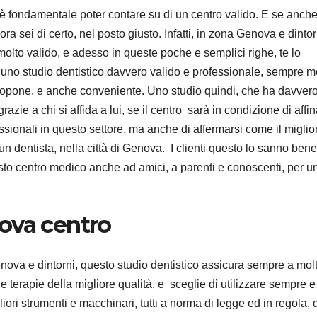
 è fondamentale poter contare su di un centro valido. E se anche
lora sei di certo, nel posto giusto. Infatti, in zona Genova e dintor
olto valido, e adesso in queste poche e semplici righe, te lo
uno studio dentistico davvero valido e professionale, sempre m
 propone, e anche conveniente. Uno studio quindi, che ha davver
grazie a chi si affida a lui, se il centro sarà in condizione di affin
sionali in questo settore, ma anche di affermarsi come il miglio
i un dentista, nella città di Genova. I clienti questo lo sanno bene
to centro medico anche ad amici, a parenti e conoscenti, per u
ova centro
nova e dintorni, questo studio dentistico assicura sempre a molt
e terapie della migliore qualità, e sceglie di utilizzare sempre e
liori strumenti e macchinari, tutti a norma di legge ed in regola, 