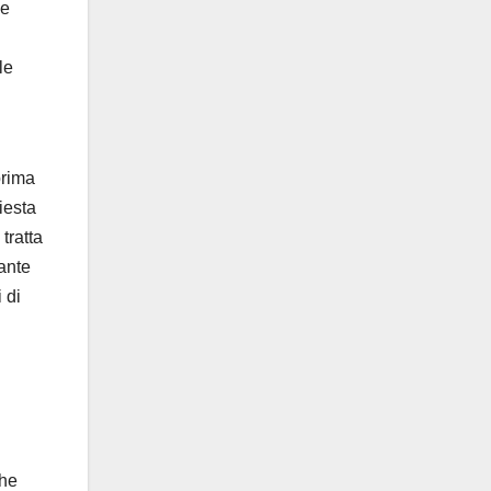
le
le
prima
iesta
tratta
tante
 di
che