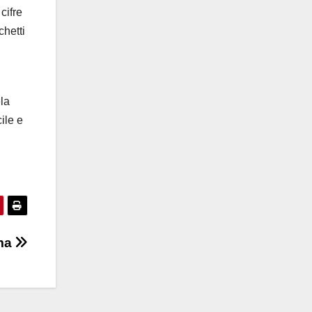
cifre
chetti
la
ile e
oma