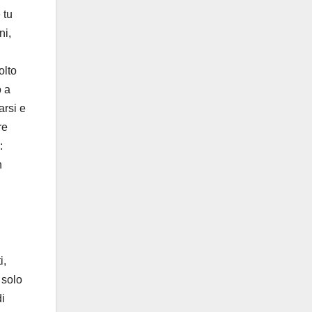
 tu
ni,
olto
o a
arsi e
re
:
n
i,
 solo
di