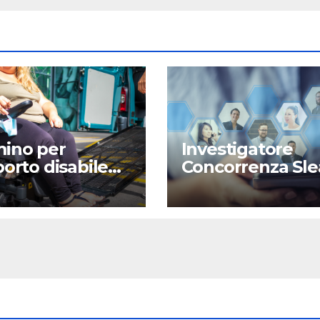
ino per
Investigatore
porto disabile
Concorrenza Sle
a
Milano