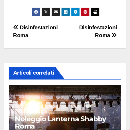
Navigazione
Disinfestazioni
Disinfestazioni
Roma
Roma
articoli
Articoli correlati
Noleggio Lanterna Shabby
Roma