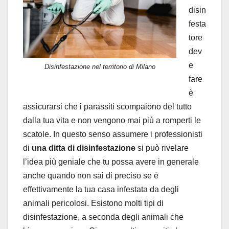
disin
festa
tore
dev
e
Disinfestazione nel territorio di Milano
fare
è
assicurarsi che i parassiti scompaiono del tutto
dalla tua vita e non vengono mai più a romperti le
scatole. In questo senso assumere i professionisti
di
una ditta di disinfestazione
si può rivelare
l’idea più geniale che tu possa avere in generale
anche quando non sai di preciso se è
effettivamente la tua casa infestata da degli
animali pericolosi. Esistono molti tipi di
disinfestazione, a seconda degli animali che