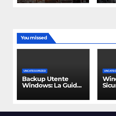
You missed
UNCATEGORIZED
UNCATE
Backup Utente
Win
Windows: La Guida
Sicu
Definitiva per Non
Un 
Perdere i Tuoi Dati
Comp
sul PC di Casa o
PMI 
dell’Ufficio