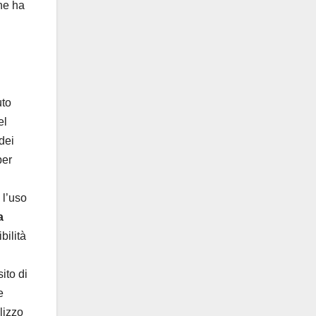
che ha
uto
el
dei
per
 l’uso
a
bilità
ito di
e
lizzo