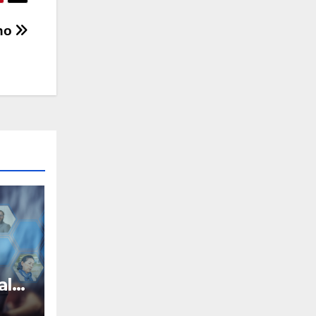
ano
ale