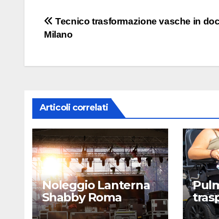
Navigazione
Tecnico trasformazione vasche in doc
Milano
articoli
Articoli correlati
Noleggio Lanterna
Pulm
Shabby Roma
tras
Rom