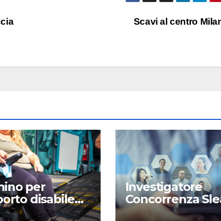
cia
Scavi al centro Mil
ino per
Investigatore
porto disabile
Concorrenza Sle
a
Milano