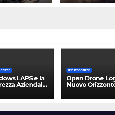
GORIZED
UNCATEGORIZED
dows LAPS e la
Open Drone Log
rezza Aziendale:
Nuovo Orizzont
Vantaggio
per Piloti e
etitivo per le
Professionisti
Locali