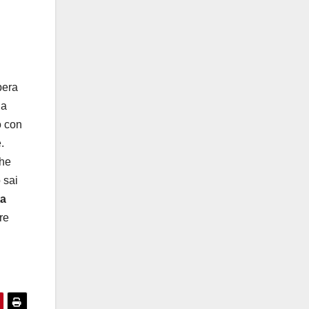
pera
 a
o con
.
che
 sai
ta
rre