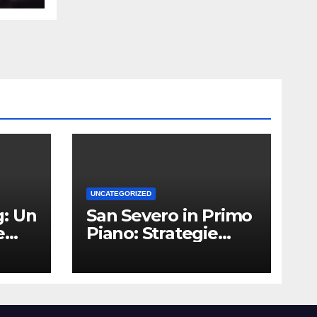
UNCATEGORIZED
: Un
San Severo in Primo
e
Piano: Strategie
Vincenti per le
Attività Locali nei
Media del Territorio