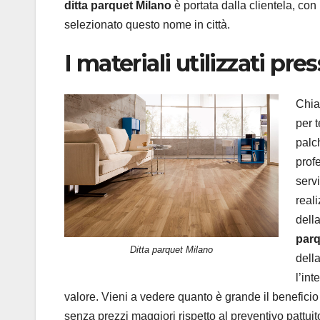
ditta parquet Milano
è portata dalla clientela, con
selezionato questo nome in città.
I materiali utilizzati pr
Chia
per 
palc
prof
servi
reali
dell
parq
Ditta parquet Milano
dell
l’in
valore. Vieni a vedere quanto è grande il benefici
senza prezzi maggiori rispetto al preventivo pattuit