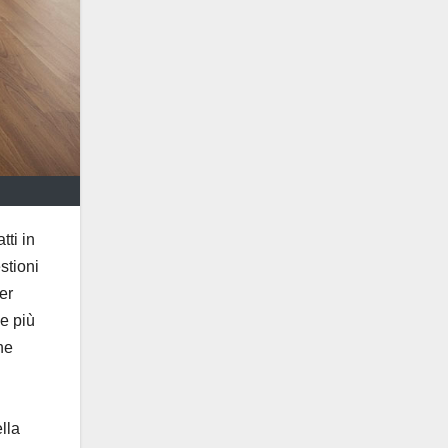
tti in
stioni
er
le più
he
lla