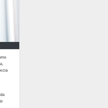
orno
a,
occia
 da
to