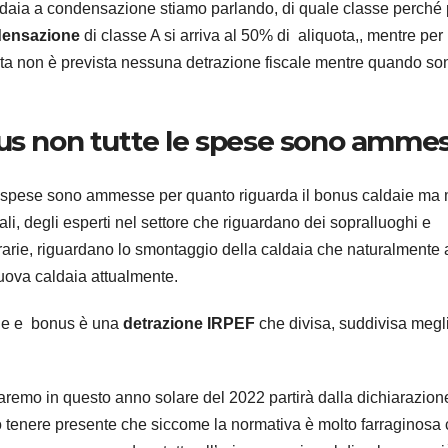
ldaia a condensazione stiamo parlando, di quale classe perché 
ndensazione
di classe A si arriva al 50% di aliquota,, mentre per
uesta non è prevista nessuna detrazione fiscale mentre quando so
us non tutte le spese sono amme
e spese sono ammesse per quanto riguarda il bonus caldaie ma 
ali, degli esperti nel settore che riguardano dei sopralluoghi e
rarie, riguardano lo smontaggio della caldaia che naturalmente
 nuova caldaia attualmente.
ale e bonus è una
detrazione IRPEF
che divisa, suddivisa megl
faremo in questo anno solare del 2022 partirà dalla dichiarazion
 tenere presente che siccome la normativa è molto farraginosa 