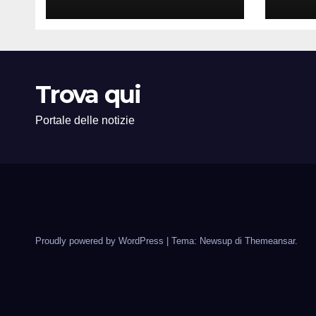
Perdere i Tuoi Dati
Comp
sul PC di Casa o
PMI 
dell’Ufficio
Trova qui
Portale delle notizie
Proudly powered by WordPress
|
Tema: Newsup di
Themeansar
.