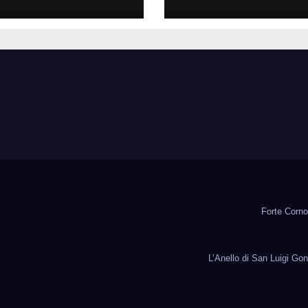
etitivo per le
Professionisti
Locali
Forte Corno 
L’Anello di San Luigi Gon