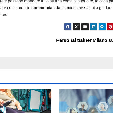
re e possono mandare tutto all’aria come si suol dire, la cosa p
lare con il proprio
commercialista
in modo che sia lui a guidarc
fare.
Personal trainer Milano 