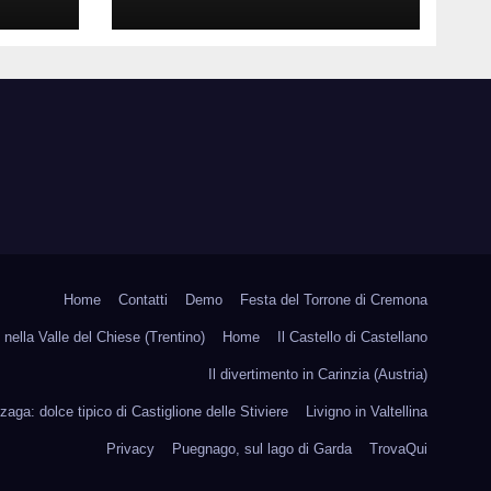
Attività Locali nei
Media del Territorio
Home
Contatti
Demo
Festa del Torrone di Cremona
nella Valle del Chiese (Trentino)
Home
Il Castello di Castellano
Il divertimento in Carinzia (Austria)
zaga: dolce tipico di Castiglione delle Stiviere
Livigno in Valtellina
Privacy
Puegnago, sul lago di Garda
TrovaQui