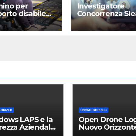
ino per
Investigatore
porto disabile
Concorrenza Sle
a
Milano
GORIZED
UNCATEGORIZED
dows LAPS e la
Open Drone Log
rezza Aziendale:
Nuovo Orizzont
Vantaggio
per Piloti e