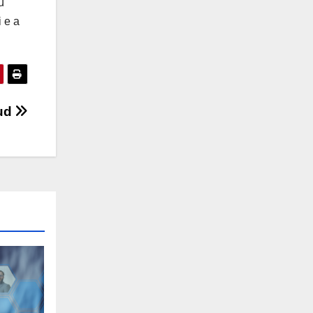
iù
i e a
sud