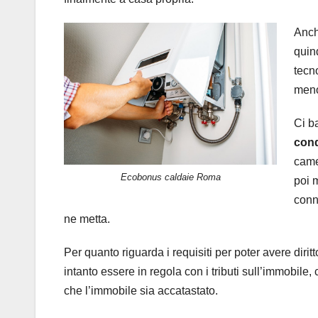
Anch
quin
tecn
meno
Ci ba
con
came
Ecobonus caldaie Roma
poi 
conn
ne metta.
Per quanto riguarda i requisiti per poter avere diri
intanto essere in regola con i tributi sull’immobile
che l’immobile sia accatastato.