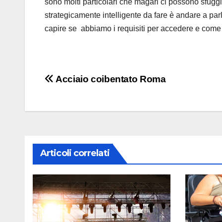
sono molti particolari che magari ci possono sfuggi
strategicamente intelligente da fare è andare a par
capire se abbiamo i requisiti per accedere e come 
Navigazione
Acciaio coibentato Roma
articoli
Articoli correlati