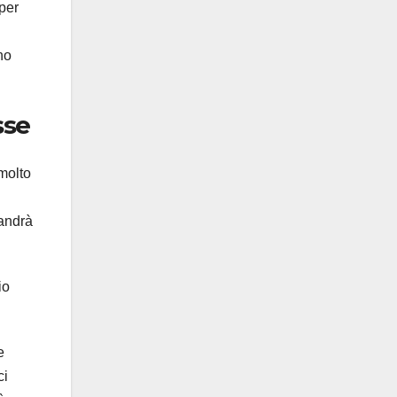
per
no
sse
molto
 andrà
io
e
ci