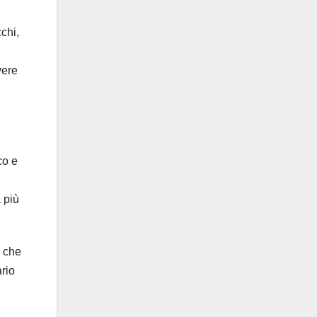
chi,
vere
co e
 più
o che
ario