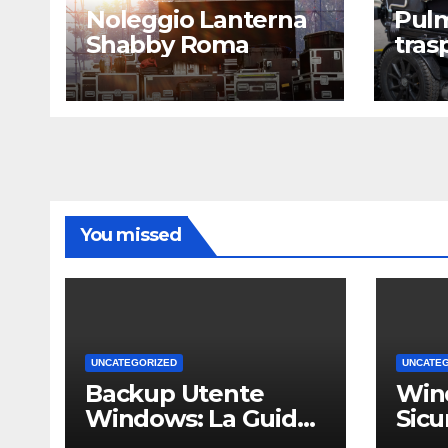
Noleggio Lanterna
Pulm
Shabby Roma
tras
Rom
You missed
UNCATEGORIZED
UNCATE
Backup Utente
Win
Windows: La Guida
Sicu
Definitiva per Non
Un 