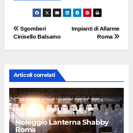
Navigazione
Sgomberi
Impianti di Allarme
Cinisello Balsamo
Roma
articoli
Articoli correlati
Noleggio Lanterna Shabby
Roma