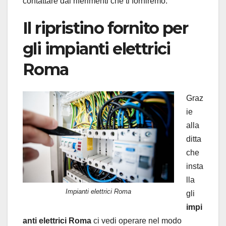
contattare dai riferimenti che ti forniremo.
Il ripristino fornito per
gli impianti elettrici
Roma
Graz
ie
alla
ditta
che
insta
lla
Impianti elettrici Roma
gli
impi
anti elettrici Roma
ci vedi operare nel modo