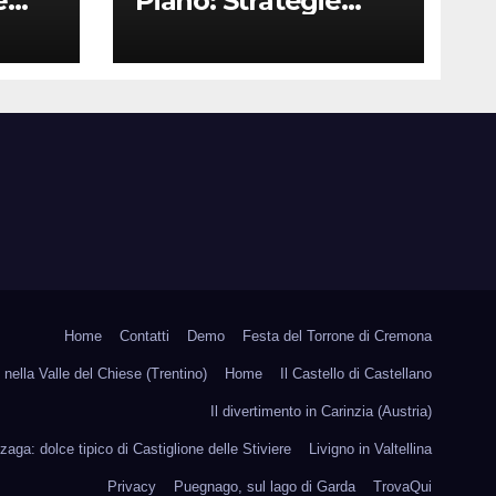
e
Piano: Strategie
Vincenti per le
Attività Locali nei
Media del Territorio
Home
Contatti
Demo
Festa del Torrone di Cremona
nella Valle del Chiese (Trentino)
Home
Il Castello di Castellano
Il divertimento in Carinzia (Austria)
zaga: dolce tipico di Castiglione delle Stiviere
Livigno in Valtellina
Privacy
Puegnago, sul lago di Garda
TrovaQui