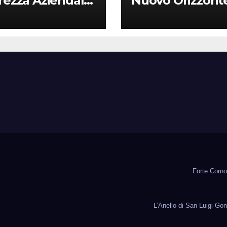
rezza Aziendale:
Nuovo Orizzont
Vantaggio
per Piloti e
etitivo per le
Professionisti
Locali
Forte Corno 
L’Anello di San Luigi Gon