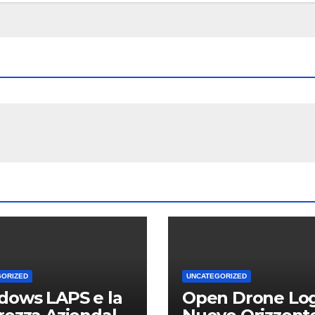
GORIZED
UNCATEGORIZED
dows LAPS e la
Open Drone Log