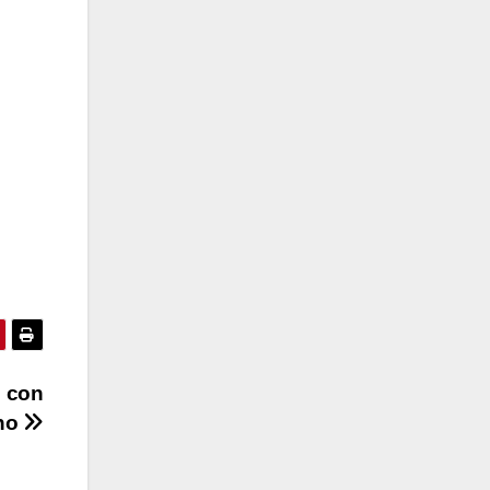
e con
ano