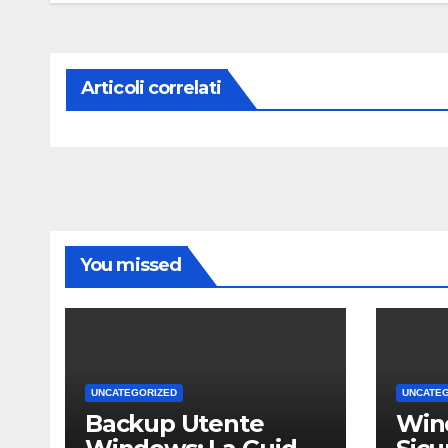
Articoli correlati
You missed
UNCATEGORIZED
UNCATE
Backup Utente
Win