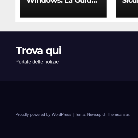
Windows: La Guida
Sicu
Definitiva per Non
Un 
Perdere i Tuoi Dati
Comp
sul PC di Casa o
PMI 
dell’Ufficio
Trova qui
Portale delle notizie
Proudly powered by WordPress
|
Tema: Newsup di
Themeansar
.