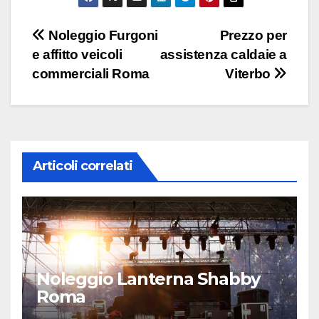
Navigazione
Noleggio Furgoni
Prezzo per
e affitto veicoli
assistenza caldaie a
articoli
commerciali Roma
Viterbo
Articoli correlati
Noleggio Lanterna Shabby
Roma