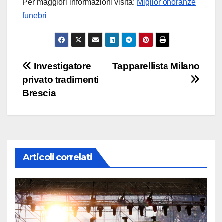
Per maggiori informazioni visita:
Miglior onoranze
funebri
Navigazione
Investigatore
Tapparellista Milano
privato tradimenti
articoli
Brescia
Articoli correlati