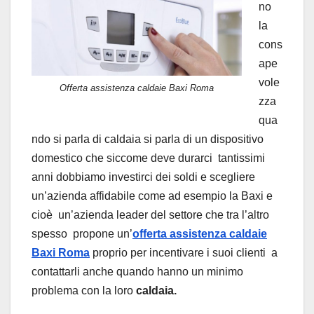
no
la
cons
ape
vole
Offerta assistenza caldaie Baxi Roma
zza
qua
ndo si parla di caldaia si parla di un dispositivo
domestico che siccome deve durarci tantissimi
anni dobbiamo investirci dei soldi e scegliere
un’azienda affidabile come ad esempio la Baxi e
cioè un’azienda leader del settore che tra l’altro
spesso propone un’
offerta assistenza caldaie
Baxi Roma
proprio per incentivare i suoi clienti a
contattarli anche quando hanno un minimo
problema con la loro
caldaia.