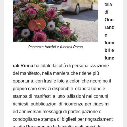
tela
di
Ono
ranz
e
fune
Onoranze funebri e funerali Roma
bri e
fune
rali Roma
ha totale facoltà di personalizzazione
del manifesto, nella maniera che ritiene più
opportuna, con frasi e foto a colori che ricordino il
proprio caro servizi disponibili elaborazione e
stampa di manifesti a lutto affissioni nei comuni
richiesti pubblicazioni di ricorrenze per trigesimi
ed anniversari messaggi di partecipazione e
condoglianze stampa di biglietti per ringraziamenti
a lutto Per sgravare la famiglia e gli amici del