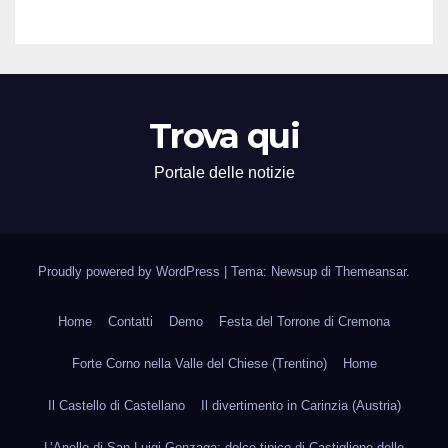
Trova qui
Portale delle notizie
Proudly powered by WordPress
|
Tema: Newsup di
Themeansar
.
Home
Contatti
Demo
Festa del Torrone di Cremona
Forte Corno nella Valle del Chiese (Trentino)
Home
Il Castello di Castellano
Il divertimento in Carinzia (Austria)
L’Anello di San Luigi Gonzaga: dolce tipico di Castiglione delle