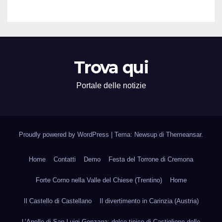
Trova qui
Portale delle notizie
Proudly powered by WordPress
|
Tema: Newsup di
Themeansar
.
Home
Contatti
Demo
Festa del Torrone di Cremona
Forte Corno nella Valle del Chiese (Trentino)
Home
Il Castello di Castellano
Il divertimento in Carinzia (Austria)
L’Anello di San Luigi Gonzaga: dolce tipico di Castiglione delle