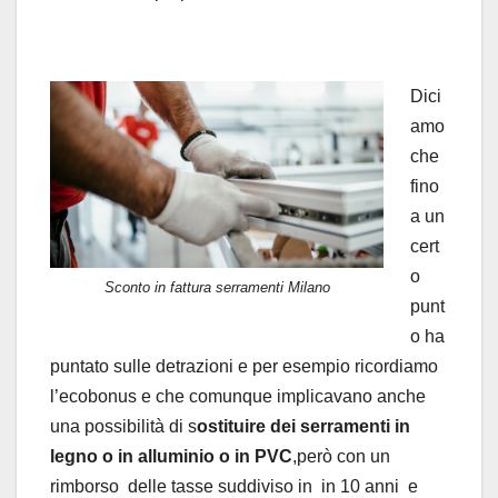
Dici
amo
che
fino
a un
cert
o
Sconto in fattura serramenti Milano
punt
o ha
puntato sulle detrazioni e per esempio ricordiamo
l’ecobonus e che comunque implicavano anche
una possibilità di s
ostituire dei serramenti in
legno o in alluminio o in PVC
,però con un
rimborso delle tasse suddiviso in in 10 anni e