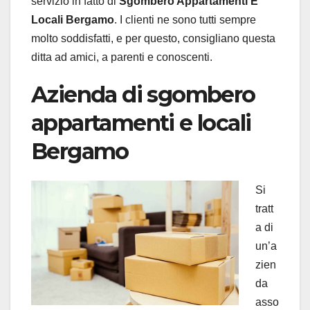
servizio in fatto di
Sgombero Appartamenti E
Locali Bergamo
. I clienti ne sono tutti sempre
molto soddisfatti, e per questo, consigliano questa
ditta ad amici, a parenti e conoscenti.
Azienda di sgombero
appartamenti e locali
Bergamo
Si
tratt
a di
un’a
zien
da
asso