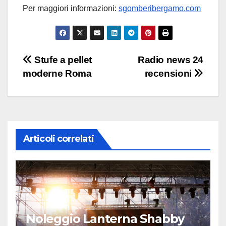
Per maggiori informazioni:
sgomberibergamo.com
Navigazione
Stufe a pellet
Radio news 24
moderne Roma
recensioni
articoli
Articoli correlati
Noleggio Lanterna Shabby