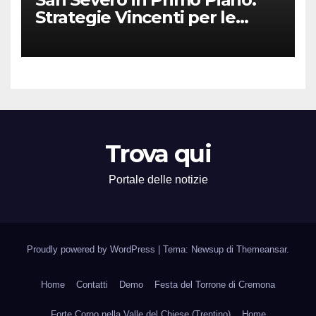
Strategie Vincenti per le
Attività Locali nei Media del
Territorio
Trova qui
Portale delle notizie
Proudly powered by WordPress
|
Tema: Newsup di
Themeansar
.
Home
Contatti
Demo
Festa del Torrone di Cremona
Forte Corno nella Valle del Chiese (Trentino)
Home