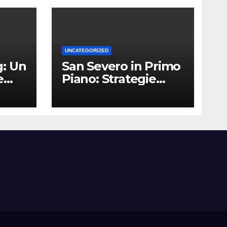
UNCATEGORIZED
: Un
San Severo in Primo
e
Piano: Strategie
Vincenti per le
Attività Locali nei
Media del Territorio