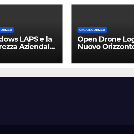
GORIZED
UNCATEGORIZED
dows LAPS e la
Open Drone Log
rezza Aziendale:
Nuovo Orizzont
Vantaggio
per Piloti e
etitivo per le
Professionisti
Locali