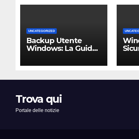
UNCATEGORIZED
UNCATE
Backup Utente
Win
Windows: La Guida
Sicu
Definitiva per Non
Un 
Perdere i Tuoi Dati
Comp
sul PC di Casa o
PMI 
dell’Ufficio
Trova qui
Portale delle notizie