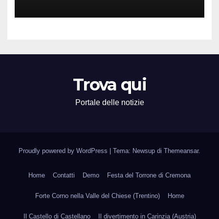
Attività Locali nei Media del
Territorio
Trova qui
Portale delle notizie
Proudly powered by WordPress
|
Tema: Newsup di
Themeansar
.
Home
Contatti
Demo
Festa del Torrone di Cremona
Forte Corno nella Valle del Chiese (Trentino)
Home
Il Castello di Castellano
Il divertimento in Carinzia (Austria)