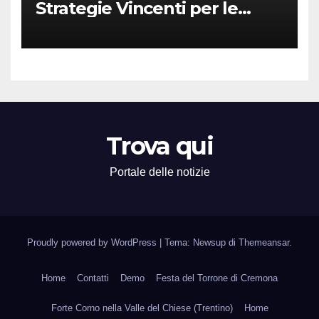
Strategie Vincenti per le
Attività Locali nei Media del
Territorio
Trova qui
Portale delle notizie
Proudly powered by WordPress
|
Tema: Newsup di
Themeansar
.
Home
Contatti
Demo
Festa del Torrone di Cremona
Forte Corno nella Valle del Chiese (Trentino)
Home