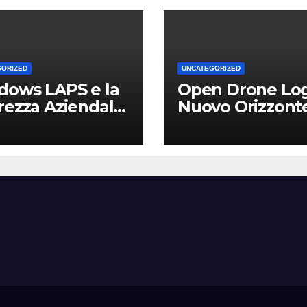
GORIZED
UNCATEGORIZED
dows LAPS e la
Open Drone Log
rezza Aziendale:
Nuovo Orizzont
Vantaggio
per Piloti e
etitivo per le
Professionisti
Locali