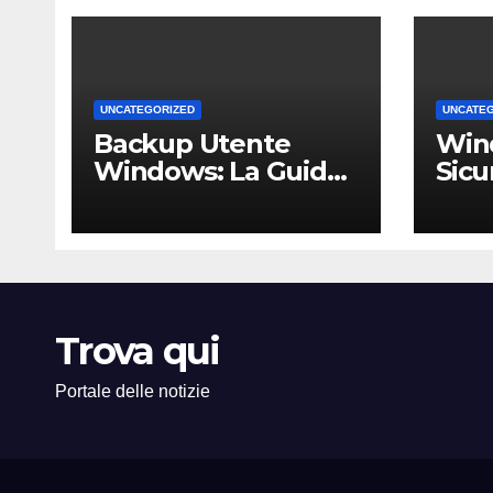
UNCATEGORIZED
UNCATE
Backup Utente
Win
Windows: La Guida
Sicu
Definitiva per Non
Un 
Perdere i Tuoi Dati
Comp
sul PC di Casa o
PMI 
dell’Ufficio
Trova qui
Portale delle notizie