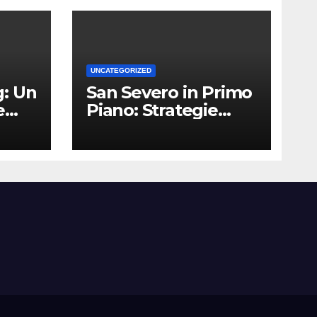
UNCATEGORIZED
: Un
San Severo in Primo
e
Piano: Strategie
Vincenti per le
Attività Locali nei
Media del Territorio