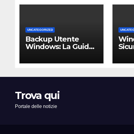
UNCATEGORIZED
UNCATE
Backup Utente
Win
Windows: La Guida
Sicu
Definitiva per Non
Un 
Perdere i Tuoi Dati
Comp
sul PC di Casa o
PMI 
dell’Ufficio
Trova qui
Portale delle notizie