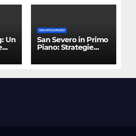
UNCATEGORIZED
: Un
San Severo in Primo
e
Piano: Strategie
Vincenti per le
Attività Locali nei
Media del Territorio