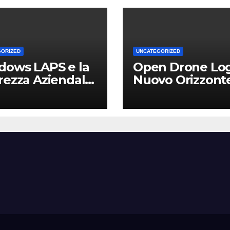
GORIZED
UNCATEGORIZED
dows LAPS e la
Open Drone Log
rezza Aziendale:
Nuovo Orizzont
Vantaggio
per Piloti e
etitivo per le
Professionisti
Locali