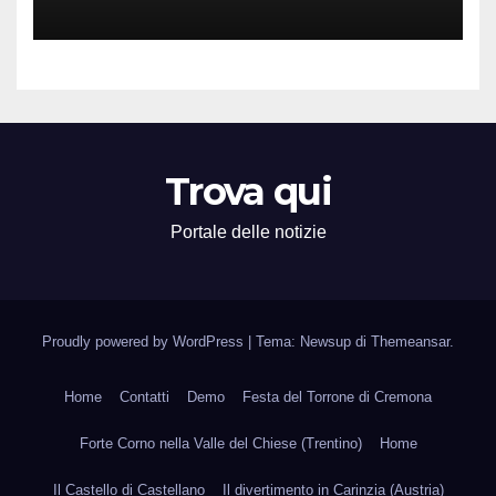
Attività Locali nei Media del
Territorio
Trova qui
Portale delle notizie
Proudly powered by WordPress
|
Tema: Newsup di
Themeansar
.
Home
Contatti
Demo
Festa del Torrone di Cremona
Forte Corno nella Valle del Chiese (Trentino)
Home
Il Castello di Castellano
Il divertimento in Carinzia (Austria)