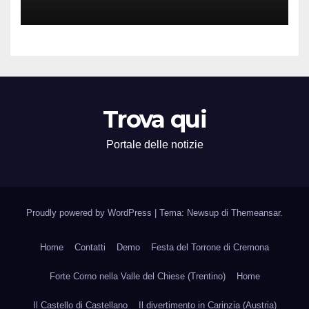
Attività Locali nei Media del
Territorio
Trova qui
Portale delle notizie
Proudly powered by WordPress
|
Tema: Newsup di
Themeansar
.
Home
Contatti
Demo
Festa del Torrone di Cremona
Forte Corno nella Valle del Chiese (Trentino)
Home
Il Castello di Castellano
Il divertimento in Carinzia (Austria)