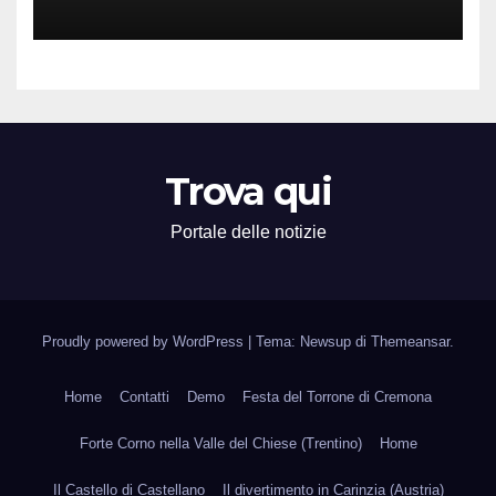
Attività Locali nei Media del
Territorio
Trova qui
Portale delle notizie
Proudly powered by WordPress
|
Tema: Newsup di
Themeansar
.
Home
Contatti
Demo
Festa del Torrone di Cremona
Forte Corno nella Valle del Chiese (Trentino)
Home
Il Castello di Castellano
Il divertimento in Carinzia (Austria)