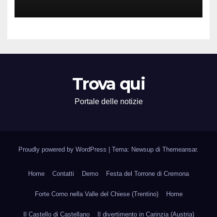
Attività Locali nei Media del
Territorio
Trova qui
Portale delle notizie
Proudly powered by WordPress
|
Tema: Newsup di
Themeansar
.
Home
Contatti
Demo
Festa del Torrone di Cremona
Forte Corno nella Valle del Chiese (Trentino)
Home
Il Castello di Castellano
Il divertimento in Carinzia (Austria)