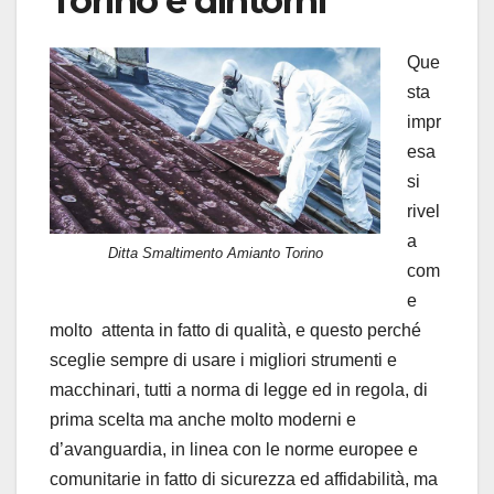
Torino e dintorni
Que
sta
impr
esa
si
rivel
a
Ditta Smaltimento Amianto Torino
com
e
molto attenta in fatto di qualità, e questo perché
sceglie sempre di usare i migliori strumenti e
macchinari, tutti a norma di legge ed in regola, di
prima scelta ma anche molto moderni e
d’avanguardia, in linea con le norme europee e
comunitarie in fatto di sicurezza ed affidabilità, ma