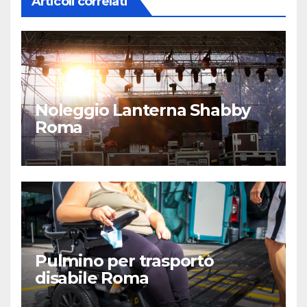
Articoli correlati
Noleggio Lanterna Shabby
Roma
Pulmino per trasporto
disabile Roma