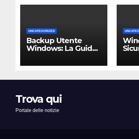
UNCATEGORIZED
UNCATE
Backup Utente
Win
Windows: La Guida
Sicu
Definitiva per Non
Un 
Perdere i Tuoi Dati
Comp
sul PC di Casa o
PMI 
dell’Ufficio
Trova qui
Portale delle notizie