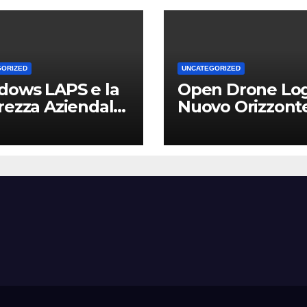
GORIZED
UNCATEGORIZED
dows LAPS e la
Open Drone Log
rezza Aziendale:
Nuovo Orizzont
Vantaggio
per Piloti e
etitivo per le
Professionisti
Locali