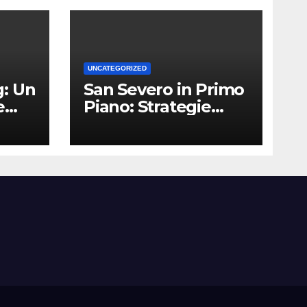
UNCATEGORIZED
: Un
San Severo in Primo
e
Piano: Strategie
Vincenti per le
Attività Locali nei
Media del Territorio