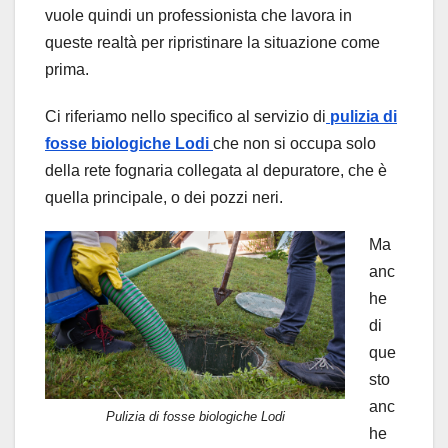
vuole quindi un professionista che lavora in
queste realtà per ripristinare la situazione come
prima.
Ci riferiamo nello specifico al servizio di
pulizia di
fosse biologiche Lodi
che non si occupa solo
della rete fognaria collegata al depuratore, che è
quella principale, o dei pozzi neri.
Ma
anc
he
di
que
sto
anc
Pulizia di fosse biologiche Lodi
he