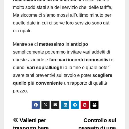
molto soddisfatti sia del servizio che delle tariffe,
Ma siccome ci siamo mossi all’ultimo minuto per
quelle date in cui ci serve loro servizio sono già
occupati.
Mentre se c
i mettessimo in anticipo
semplicemente potremmo invitare vari addetti di
queste aziende e
fare vari incontri conoscitivi
e
quindi
vari sopralluoghi
alla fine e quale poter
avere tanti preventivi sul tavolo e poter
scegliere
quello più conveniente
un rapporto di qualità
prezzo.
Navigazione
Valletti per
Controllo sul
trasporto bara
passato di una