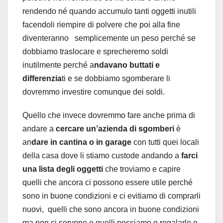
rendendo né quando accumulo tanti oggetti inutili
facendoli riempire di polvere che poi alla fine
diventeranno semplicemente un peso perché se
dobbiamo traslocare e sprecheremo soldi
inutilmente perché a
ndavano buttati e
differenzia
ti e se dobbiamo sgomberare li
dovremmo investire comunque dei soldi.
Quello che invece dovremmo fare anche prima di
andare a
cercare un’azienda di sgomberi
è
an
dare in cantina o in garage
con tutti quei locali
della casa dove li stiamo custode andando a
farci
una lista degli oggetti
che troviamo e capire
quelli che ancora ci possono essere utile perché
sono in buone condizioni e ci evitiamo di comprarli
nuovi, quelli che sono ancora in buone condizioni
ma non ci servono e quelli possiamo o regalarle o