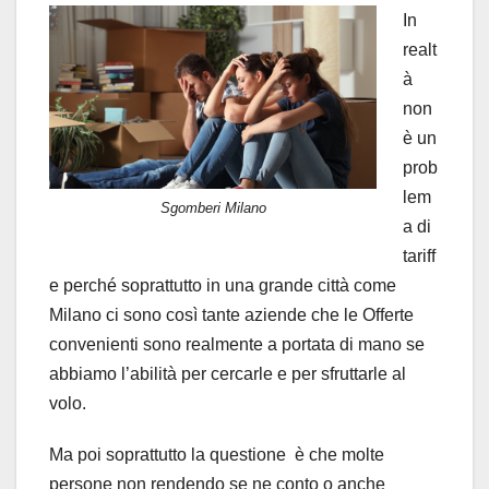
In
realt
à
non
è un
prob
lem
Sgomberi Milano
a di
tariff
e perché soprattutto in una grande città come
Milano ci sono così tante aziende che le Offerte
convenienti sono realmente a portata di mano se
abbiamo l’abilità per cercarle e per sfruttarle al
volo.
Ma poi soprattutto la questione è che molte
persone non rendendo se ne conto o anche