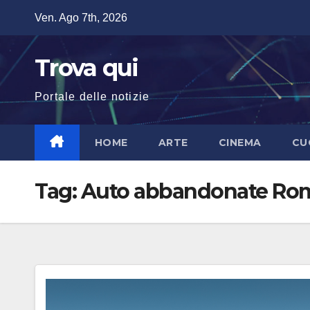
Salta
Ven. Ago 7th, 2026
al
contenuto
Trova qui
Portale delle notizie
HOME
ARTE
CINEMA
CU
Tag:
Auto abbandonate Ro