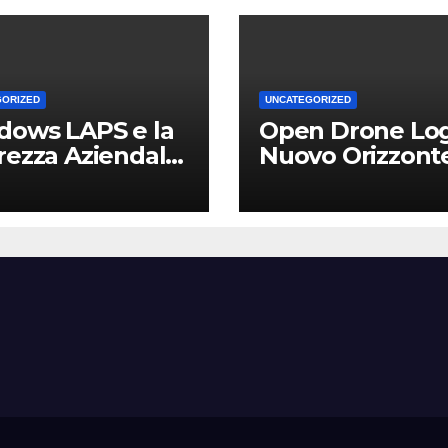
GORIZED
UNCATEGORIZED
dows LAPS e la
Open Drone Log
rezza Aziendale:
Nuovo Orizzont
Vantaggio
per Piloti e
etitivo per le
Professionisti
Locali