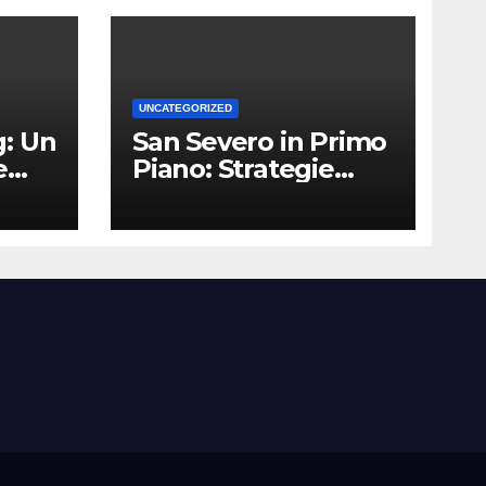
UNCATEGORIZED
: Un
San Severo in Primo
e
Piano: Strategie
Vincenti per le
Attività Locali nei
Media del Territorio