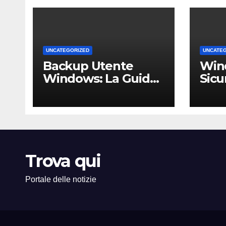
UNCATEGORIZED
UNCATE
Backup Utente
Win
Windows: La Guida
Sicu
Definitiva per Non
Un 
Perdere i Tuoi Dati
Comp
sul PC di Casa o
PMI 
dell’Ufficio
Trova qui
Portale delle notizie