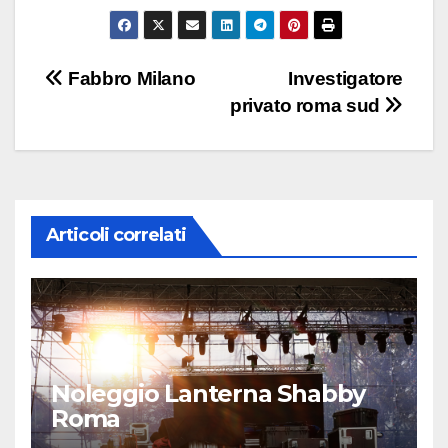
Navigazione
Fabbro Milano
Investigatore
privato roma sud
articoli
Articoli correlati
Noleggio Lanterna Shabby
Roma